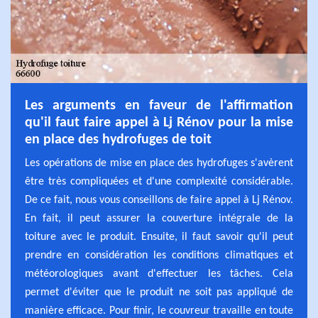
Les arguments en faveur de l'affirmation
qu'il faut faire appel à Lj Rénov pour la mise
en place des hydrofuges de toit
Les opérations de mise en place des hydrofuges s'avèrent
être très compliquées et d'une complexité considérable.
De ce fait, nous vous conseillons de faire appel à Lj Rénov.
En fait, il peut assurer la couverture intégrale de la
toiture avec le produit. Ensuite, il faut savoir qu'il peut
prendre en considération les conditions climatiques et
météorologiques avant d'effectuer les tâches. Cela
permet d'éviter que le produit ne soit pas appliqué de
manière efficace. Pour finir, le couvreur travaille en toute