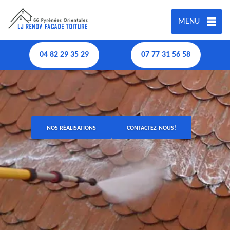
MENU
04 82 29 35 29
07 77 31 56 58
NOS RÉALISATIONS
CONTACTEZ-NOUS!