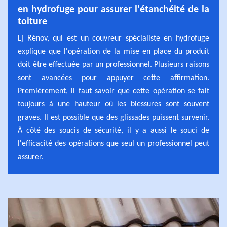
en hydrofuge pour assurer l'étanchéité de la
toiture
Lj Rénov, qui est un couvreur spécialiste en hydrofuge
explique que l'opération de la mise en place du produit
doit être effectuée par un professionnel. Plusieurs raisons
sont avancées pour appuyer cette affirmation.
Premièrement, il faut savoir que cette opération se fait
toujours à une hauteur où les blessures sont souvent
graves. Il est possible que des glissades puissent survenir.
À côté des soucis de sécurité, il y a aussi le souci de
l'efficacité des opérations que seul un professionnel peut
assurer.